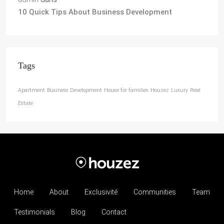
10 Quick Tips About Business Development
Tags
Apartment
Business Development
House for families
Houzez
Luxury
Real
Estate
Home
About
Exclusivité
Communities
Team
Testimonials
Blog
Contact