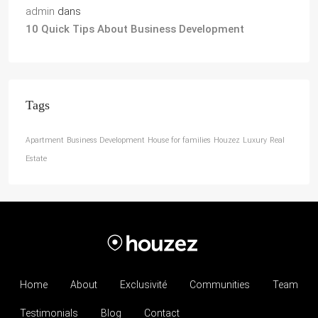
admin
dans
10 Quick Tips About Business Development
Tags
Apartment
Business Development
House for families
Houzez
Luxury
Real
Estate
Home
About
Exclusivité
Communities
Team
Testimonials
Blog
Contact